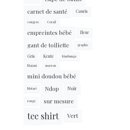
carnet de santé
Cauris
congres
Corail
empreintes bébé
fleur
gant de toiliette
graphic
Gris
Kente
Kimbunga
Majani
marron
mini doudou bébé
Ndop
Noir
Mstari
sur mesure
rouge
tee shirt
Vert
Violine