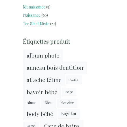
Kit naissance
(5)
Naissance
(50)
Tee Shirt Mixte
(22)
Étiquettes produit
album photo
anneau bois dentition
attache tétine
Awale
bavoir bébé
Beige
blanc
Bleu
bleu clair
body bébé
Bogolan
Cape de bains
Camel