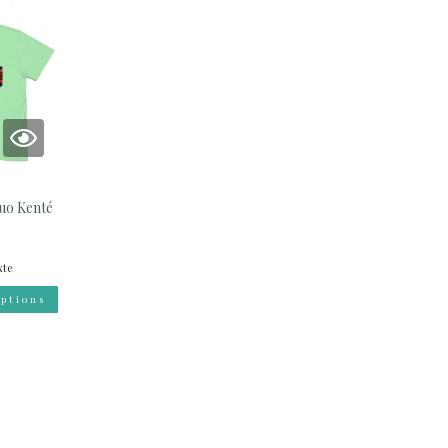
luo Kenté
xte
options