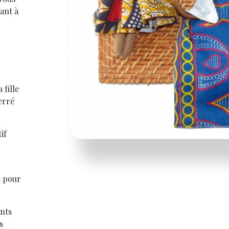
tant à
 fille
erré
if
s pour
ants
s