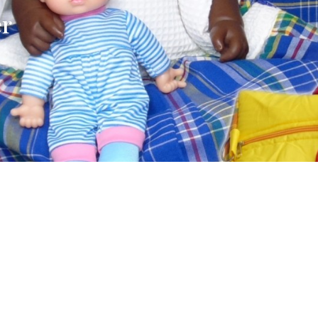
er
ACCUEIL
A PROPOS
BOUTIQUE
CONTA
es © Tous droits réservés 2025 -
Mentions légales
www.kapyama.fr