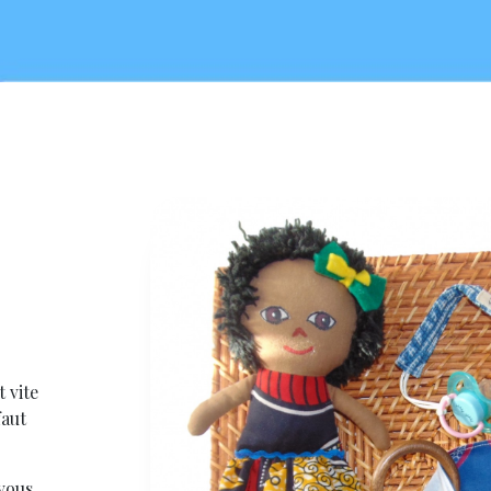
 vite
faut
 vous