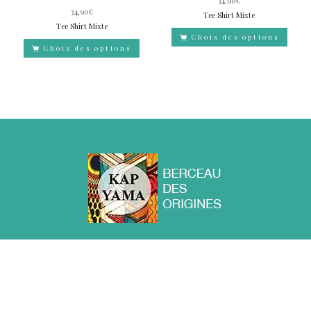
34,90
€
34,90
€
Tee Shirt Mixte
Tee Shirt Mixte
Choix des options
Choix des options
ACCUEIL
A PROPOS
BOUTIQUE
CONTACT
BLOG
KAPYAMA Berceau des Origines © Tous droits réservés 2025 -
Mentions légales
www.kapyama.fr