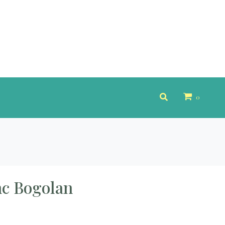
0
nc Bogolan