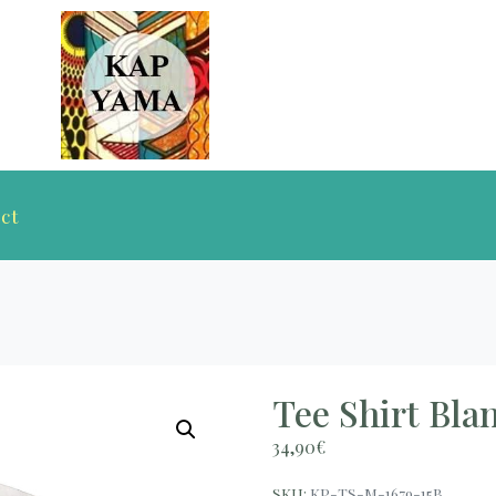
ct
Tee Shirt Bla
34,90
€
SKU:
KP-TS-M-1679-15B