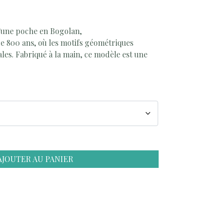
’une
poche en Bogolan
,
de 800 ans, où les motifs géométriques
ales
.
Fabriqué à la main
, ce modèle est une
AJOUTER AU PANIER