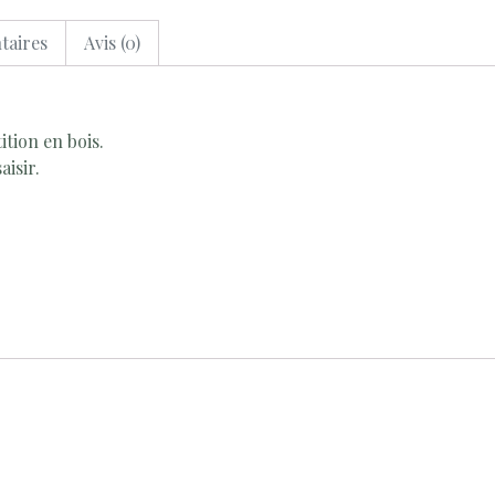
taires
Avis (0)
tion en bois.
aisir.