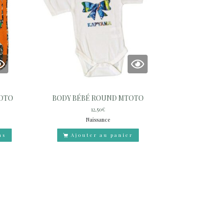
TOTO
BODY BÉBÉ ROUND MTOTO
12,50
€
Naissance
ns
Ajouter au panier
CT
BLOG