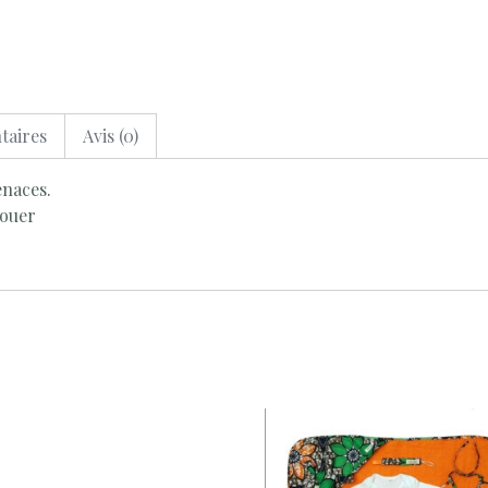
taires
Avis (0)
enaces.
nouer