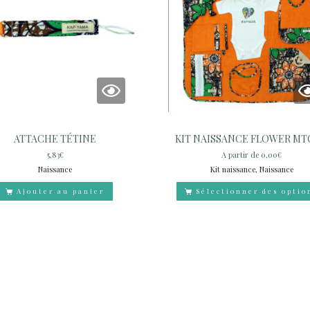
ATTACHE TÉTINE
KIT NAISSANCE FLOWER M
5,83
€
A partir de
0,00
€
Naissance
Kit naissance, Naissance
Ajouter au panier
Sélectionner des optio
ACCUEIL
A PROPOS
BOUTIQUE
CONTA