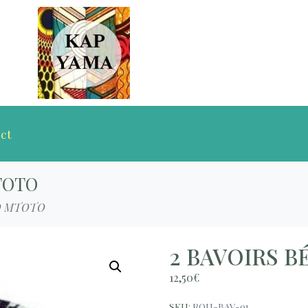
ct
TOTO
D MTOTO
2 BAVOIRS 
12,50
€
SKU:
ROU-BAV-01