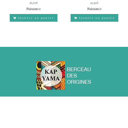
16,67
€
12,50
€
Naissance
Naissance
Ajouter au panier
Ajouter au panier
ACCUEIL
A PROPOS
BOUTIQUE
CONTACT
BLOG
KAPYAMA Berceau des Origines © Tous droits réservés 2025 -
Mentions légales
www.kapyama.fr