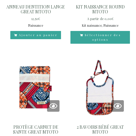
ANNEAU DENTITION LANGE
KIT NAISSANCE ROUND
GREAT MTOTO
MTOTO
12,50
€
A partir de
0,00
€
Naissance
Kit naissance, Naissance
Ajouter au panier
Sélectionner des
options
PROTÈGE CARNET DE
2 BAVOIRS BÉBÉ GREAT
SANTE GREAT MTOTO
MTOTO